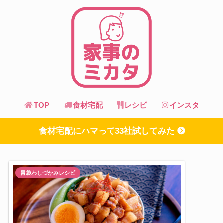
TOP
食材宅配
レシピ
インスタ
食材宅配にハマって33社試してみた
胃袋わしづかみレシピ